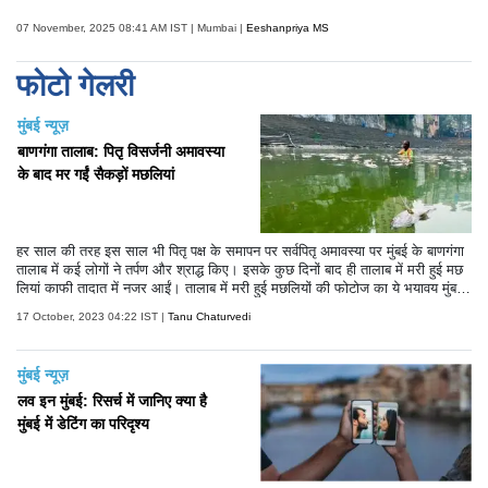
07 November, 2025 08:41 AM IST | Mumbai |
Eeshanpriya MS
फोटो गेलरी
मुंबई न्यूज़
बाणगंगा तालाब: पितृ विसर्जनी अमावस्या
के बाद मर गईं सैकड़ों मछलियां
हर साल की तरह इस साल भी पितृ पक्ष के समापन पर सर्वपितृ अमावस्या पर मुंबई के बाणगंगा
तालाब में कई लोगों ने तर्पण और श्राद्ध किए। इसके कुछ दिनों बाद ही तालाब में मरी हुई मछ
लियां काफी तादात में नजर आईं। तालाब में मरी हुई मछलियों की फोटोज का ये भयावय मुंबई
को काफी डराने वाली हैं।
17 October, 2023 04:22 IST |
Tanu Chaturvedi
मुंबई न्यूज़
लव इन मुंबई: रिसर्च में जानिए क्या है
मुंबई में डेटिंग का परिदृश्य