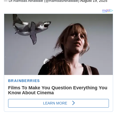
— Dr.Ramdas Athawale (@RamdasAthawale)
August 19, 2025