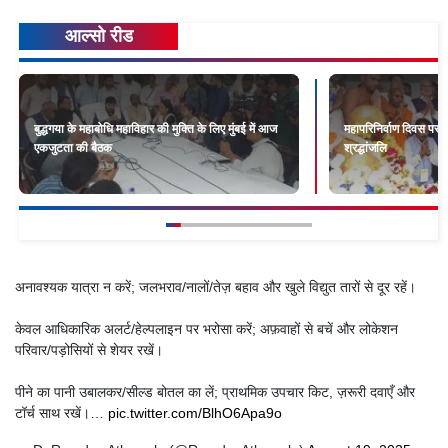
आल्सो रीड
बुद्धगया के महाबोधि महाविहार की मुक्ति के लिए मुंबई में आज
महापरिनिर्वाण दिवस पर र
एकजुटता की बैठक
श्रद्धांजलि
अनावश्यक यात्रा न करें; जलभराव/नालों/तेज़ बहाव और खुले विद्युत तारों से दूर रहें।
केवल आधिकारिक अलर्ट/हेल्पलाइन पर भरोसा करें; अफ़वाहों से बचें और लोकेशन
परिवार/पड़ोसियों से शेयर रखें।
पीने का पानी उबालकर/सील्ड बोतल का लें; प्राथमिक उपचार किट, ज़रूरी दवाएँ और
टॉर्च साथ रखें।…
pic.twitter.com/BlhO6Apa9o