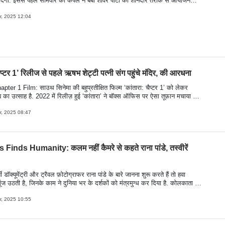
म देंगी. इससे पहले सोमवार को कपल ने बेबी शावर पार्टी का शानदार तरीके से आयोजन
समें सलमान खान से पहले अरबाज खान की एक्स वाइफ मलाइका अरोड़ा बोल्ड अंदाज में
दिखाई दी. नजर डाले इन तस्वीरों पर- (Pics/Yogen Shah)
, 2025 12:04
चैप्टर 1’ रिलीज से पहले ऋषभ शेट्टी पत्नी संग पहुंचे मंदिर, की आरधना
ter 1 Film: साउथ सिनेमा की बहुप्रतीक्षित फिल्म ‘कांतारा: चैप्टर 1’ को लेकर
जब का उत्साह है. 2022 में रिलीज़ हुई ‘कांतारा’ ने बॉक्स ऑफिस पर ऐसा तूफ़ान मचाया था,
 सिनेमा की परिभाषा बदल दी. अब इसके प्रीक्वल ‘कांतारा: चैप्टर 1’ का ट्रेलर रिलीज
 इसने इंटरनेट पर इतिहास रच दिया है. फिल्म रिलीज होने के लिए कुछ ही दिन बचे हुए हैं
, 2025 08:47
ता ऋषभ शेट्टी अपनी पत्नी प्रगति शेट्टी के साथ कर्नाटक के प्रसिद्ध कोल्लूर मूकाम्बिका
खें तस्वीरें-
Finds Humanity: कलम नहीं कैमरे से कहते राना पांडे, तस्वीरें
 डॉक्यूमेंट्री और ट्रैवल फ़ोटोग्राफर राना पांडे के बारे जानना शुरू करते हैं तो हवा
ूंज उठती है, जिनके काम ने दुनिया भर के दर्शकों को मंत्रमुग्ध कर दिया है. कोलकाता के
व-शिक्षित फ़ोटोग्राफ़र कच्ची मानवीय भावनाओं को कैद करने और अनकही कहानियों को
े की अपनी गहन क्षमता के लिए जाने जाने वाले, राना का लेंस सामाजिक ताने-बाने के लिए
, 2025 10:55
िया बन गया है. हिंदी मिड-डे के साथ साथ उनके इस स्पेशल साक्षात्कार में, हम उनकी
ी कहने के उनके दर्शन और उनके आकर्षक काम को दिशा देने वाले सिद्धांतों पर गहराई से