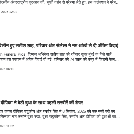
नीय अंतरराष्ट्रीय शुरुआत की. सूफ़ी दर्शन से प्रेरणा लेते हुए, इस कलेक्शन ने प्रेम,
िवर्तन के विषयों को उभारा.
, 2025 12:02
ं विलीन हुए सतीश शाह, परिवार और सेलेब्स ने नम आंखों से दी अंतिम विदाई
Funeral Pics: दिग्गज अभिनेता सतीश शाह को रविवार सुबह मुंबई के विले पार्ले
 पवन हंस श्मशान में अंतिम विदाई दी गई. शनिवार को 74 साल की उम्र में किडनी फेल
ण उनका निधन हो गया था. उनके निधन की खबर से फिल्म और टेलीविजन जगत में गहरा
, और रविवार को उनका अंतिम संस्कार किया गया. अभिनेता को अंतिम विदाई देने कई
2025 06:10
ुड सेलेब्स श्मशान घाट पहुंचे हुए दिखाई दिए. देखें इससे जुड़ी तस्वीरें- (Pics:
AJE)
ीपिका ने बेटी दुआ के साथ पहली तस्वीरें कीं शेयर
पावर कपल दीपिका पादुकोण और रणवीर सिंह ने 8 सितंबर, 2025 को एक नन्ही परी का
 जिसका नाम उन्होंने दुआ रखा. दुआ पादुकोण सिंह, रणवीर और दीपिका की दुआओं का
िनेत्री की आखिरी फिल्म "सिंघम अगेन" थी और तब से, वह पूरी तरह से अपनी बेटी पर
2025 11:32