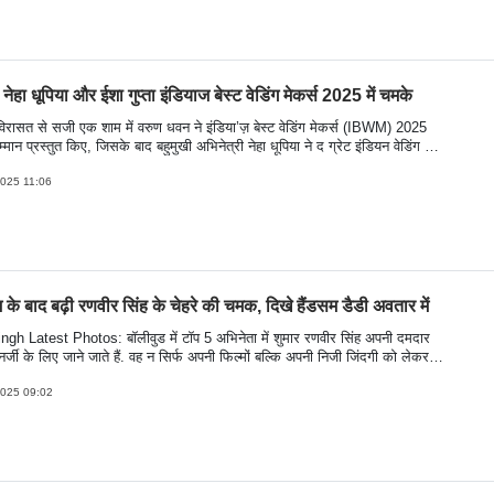
ेहा धूपिया और ईशा गुप्ता इंडियाज बेस्ट वेडिंग मेकर्स 2025 में चमके
िरासत से सजी एक शाम में वरुण धवन ने इंडिया’ज़ बेस्ट वेडिंग मेकर्स (IBWM) 2025
 सम्मान प्रस्तुत किए, जिसके बाद बहुमुखी अभिनेत्री नेहा धूपिया ने द ग्रेट इंडियन वेडिंग बुक
वें संस्करण का अनावरण किया. यह आयोजन कॉपर इवेंट्स द्वारा जियो वर्ल्ड कन्वेंशन
, मुंबई में आयोजित किया गया था. ग्लैमर से भरपूर ईशा गुप्ता की उपस्थिति ने इस
2025 11:06
 कारीगरी और विलासिता की शाम में और चार चांद लगा दिए.
म के बाद बढ़ी रणवीर सिंह के चेहरे की चमक, दिखे हैंडसम डैडी अवतार में
gh Latest Photos: बॉलीवुड में टॉप 5 अभिनेता में शुमार रणवीर सिंह अपनी दमदार
र्जी के लिए जाने जाते हैं. वह न सिर्फ अपनी फिल्मों बल्कि अपनी निजी जिंदगी को लेकर
ते हैं. हाल ही में, रणवीर सिंह ने ब्लैक एंड व्हाइट तस्वीरें इंस्टाग्राम पर शेयर की हैं, जो
ते सोशल मीडिया पर वायरल हो गईं. इन तस्वीरों में रणवीर बेहद स्टाइलिश और आत्मविश्वास
2025 09:02
हे हैं. देखें तस्वीरें-