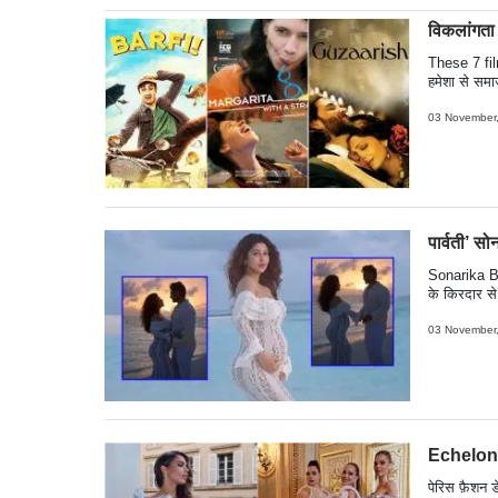
विकलांगता 
These 7 fil
हमेशा से समा
और गहराई के 
में नहीं, बल्
03 November
की ब्लैक और 
लेने वाली कहा
नहीं, बल्कि प
बल्कि समाज क
में मदद की.
पार्वती’ सो
Sonarika Bha
के किरदार से 
की अनाउंसमें
खूबसूरत और र
03 November
और बेबी बंप 
Echelon o
पेरिस फ़ैशन 