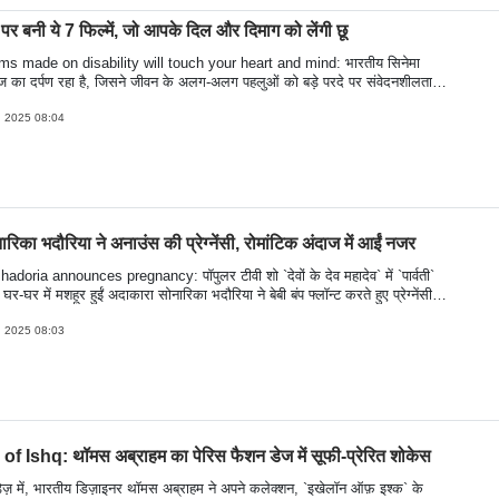
पर बनी ये 7 फिल्में, जो आपके दिल और दिमाग को लेंगी छू
ms made on disability will touch your heart and mind: भारतीय सिनेमा
ज का दर्पण रहा है, जिसने जीवन के अलग-अलग पहलुओं को बड़े परदे पर संवेदनशीलता
साथ प्रस्तुत किया है. विकलांगता जैसे विषय को भी बॉलीवुड ने सिर्फ़ एक चुनौती के रूप
कि साहस, संघर्ष और इंसानी जज़्बे की कहानी के रूप में दिखाया है. चाहे संजय लीला भंसाली
, 2025 08:04
गुजारिश जैसी भावनात्मक फिल्में हों या आमिर ख़ान की तारे ज़मीन पर जैसी दिल को छू
नी—इन फिल्मों ने यह साबित किया कि दिव्यांग व्यक्तियों की ज़िंदगी केवल कठिनाइयों से
्रेरणा और उपलब्धियों से भी भरी होती है. इन फिल्मों ने न सिर्फ दर्शकों का मनोरंजन किया
ो सोचने पर मजबूर किया और दिव्यांगजनों के प्रति सकारात्मक दृष्टिकोण विकसित करने
नारिका भदौरिया ने अनाउंस की प्रेग्नेंसी, रोमांटिक अंदाज में आईं नजर
doria announces pregnancy: पॉपुलर टीवी शो `देवों के देव महादेव` में `पार्वती`
घर-घर में मशहूर हुईं अदाकारा सोनारिका भदौरिया ने बेबी बंप फ्लॉन्ट करते हुए प्रेग्नेंसी
ट की है. अभिनेत्री ने अपने इंस्टाग्राम अकाउंट पर समंदर किनारे ली गई कुछ बेहद
ोमांटिक तस्वीरें पोस्ट की हैं, जिनमें वह अपने पति विकास पाराशर के साथ नजर आ रही हैं
, 2025 08:03
फ्लॉन्ट करती दिख रही हैं. आप भी नजर डाले-
f Ishq: थॉमस अब्राहम का पेरिस फैशन डेज में सूफी-प्रेरित शोकेस
डेज़ में, भारतीय डिज़ाइनर थॉमस अब्राहम ने अपने कलेक्शन, `इखेलॉन ऑफ़ इश्क` के