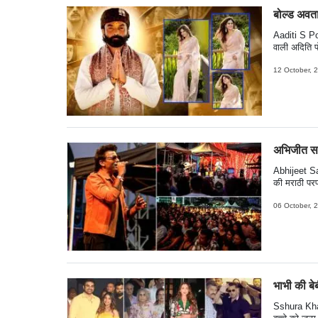
बोल्ड अवता
Aaditi S Po
वाली अदिति प
है कि एक दिन
पम्मी पहलवान 
12 October, 
अभिजीत साव
Abhijeet Saw
की मराठी परफ
जोश और गर्व 
म्यूज़िक प्रो
06 October, 
हर साल कई लो
तस्वीरें-
भाभी की बे
Sshura Kha