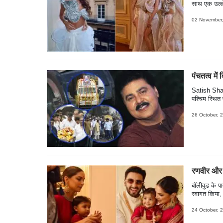
साथ एक उल्लेख
समर्पण और पर
02 November
पंचतत्व मे
Satish Shah 
पश्चिम स्थित
होने के कार
शोक फैल गया
26 October, 
टीवी और बॉलीव
ASHISH R
रणवीर और द
बॉलीवुड के 
स्वागत किया,
जवाब हैं. अभ
केंद्रित हैं.
24 October, 