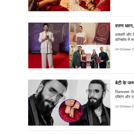
वरुण धवन, न
लक्ज़री और व
कॉन्क्लेव में
(TGIWB) के 5
सेंटर, बीकेसी
24 October, 
रचनात्मकता,
बेटी के जन्
Ranveer Sin
एक्टिंग और एन
भी चर्चा में रह
देखते ही देख
12 October, 
से भरे नजर आ र