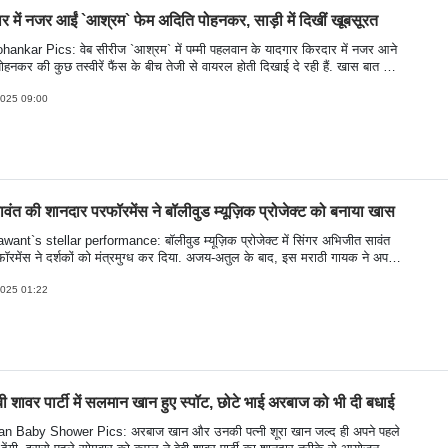
र में नजर आईं `आश्रम` फेम अदिति पोहनकर, साड़ी में दिखीं खूबसूरत
hankar Pics: वेब सीरीज `आश्रम` में पम्मी पहलवान के यादगार किरदार में नजर आने
ोहनकर की कुछ तस्वीरें फैंस के बीच तेजी से वायरल होती दिखाई दे रही हैं. खास बात यह
 पहले ही वेब सीरीज `आश्रम` की रिलीज डेट की घोषणा हुई है. इसके बाद से ही फैंस को
की याद सताने लगी हैं. देखें अदिति की बोल्ड तस्वीरें-
2025 09:00
ंत की शानदार परफॉरमेंस ने बॉलीवुड म्यूज़िक प्रोजेक्ट को बनाया खास
ant`s stellar performance: बॉलीवुड म्यूज़िक प्रोजेक्ट में सिंगर अभिजीत सावंत
ॉरमेंस ने दर्शकों को मंत्रमुग्ध कर दिया. अजय-अतुल के बाद, इस मराठी गायक ने अपने
के साथ मंच पर परफॉरमेंस दी, जिसने पूरे कार्यक्रम को और भी खास बना दिया. बॉलीवुड
जेक्ट, एक भव्य संगीत महोत्सव है जिसका संगीत प्रेमी हर साल बेसब्री से इंतजार करते हैं.
2025 01:22
कप्रिय गायक और संगीतकार इस मंच पर अपनी परफॉरमेंस देते हैं. देखें इवेंट की
बी शावर पार्टी में सलमान खान हुए स्पॉट, छोटे भाई अरबाज को भी दी बधाई
n Baby Shower Pics: अरबाज खान और उनकी पत्नी शूरा खान जल्द ही अपने पहले