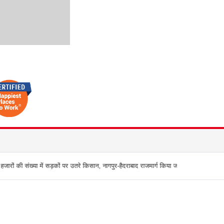
 में सड़कों पर उतरे किसान, नागपुर-हैदराबाद राजमार्ग किया जाम, बच्चू कडू बोले `अब आर-पार की