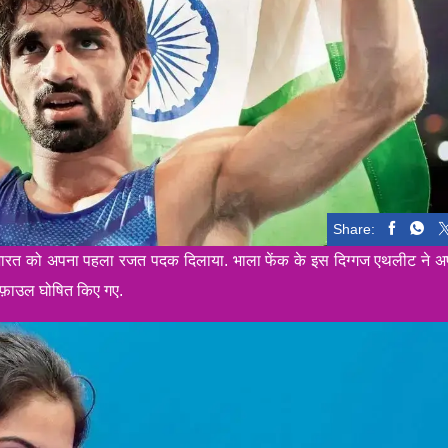
Share:
 भारत को अपना पहला रजत पदक दिलाया. भाला फेंक के इस दिग्गज एथलीट ने अ
स फ़ाउल घोषित किए गए.