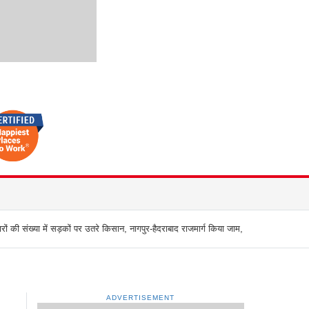
सान, नागपुर-हैदराबाद राजमार्ग किया जाम, बच्चू कडू बोले `अब आर-पार की
मुंबई के वेस्टर्न एक
ADVERTISEMENT