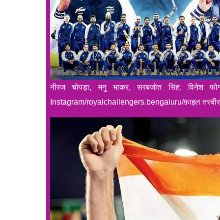
नीरज चोपड़ा, मनु भाकर, सरबजोत सिंह, विनेश फोगट
Instagram/royalchallengers.bengaluru/फ़ाइल तस्वीर